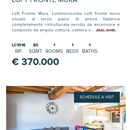
LOFT FRONTE MURA
Loft Fronte Mura. Luminosissimo Loft fronte mura
situato al terzo piano di antica fabbrica
completamente ristrutturata servito da ascensore e
composto da angolo cottura, camera e...
[READ_MORE]
LC1016
80
1
1
1
RIF.
SQMT
ROOMS
BEDS
BATHS
€ 370.000
SCHEDULE A VISIT