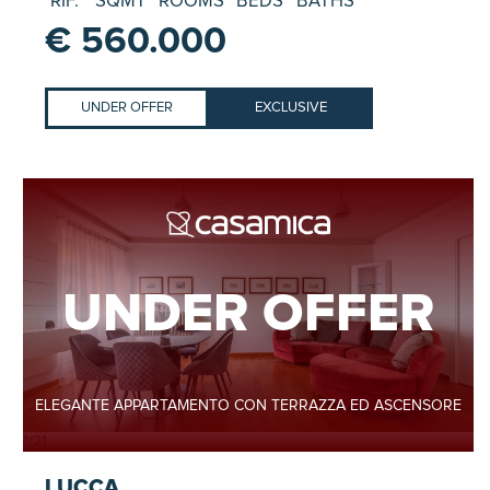
RIF.
SQMT
ROOMS
BEDS
BATHS
€ 560.000
UNDER OFFER
EXCLUSIVE
UNDER OFFER
ELEGANTE APPARTAMENTO CON TERRAZZA ED ASCENSORE
1
/
21
LUCCA