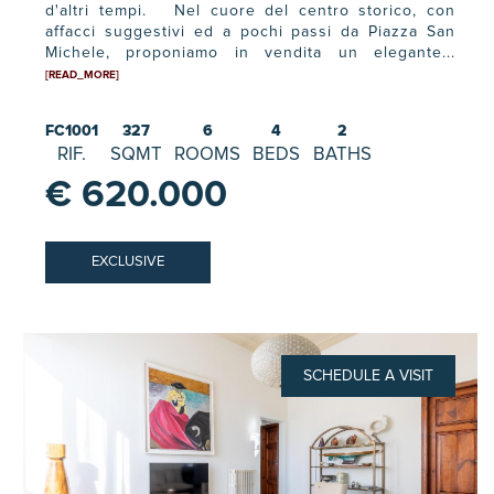
d'altri tempi. Nel cuore del centro storico, con
affacci suggestivi ed a pochi passi da Piazza San
Michele, proponiamo in vendita un elegante...
[READ_MORE]
FC1001
327
6
4
2
RIF.
SQMT
ROOMS
BEDS
BATHS
€ 620.000
EXCLUSIVE
SCHEDULE A VISIT