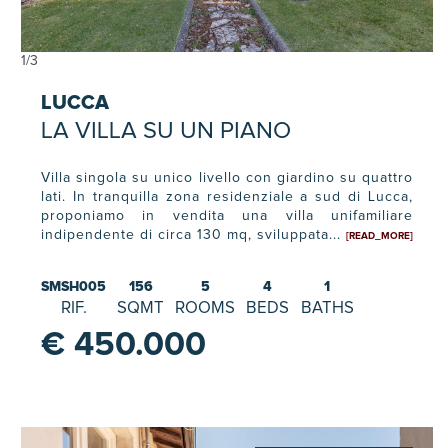
1
/
3
LUCCA
LA VILLA SU UN PIANO
Villa singola su unico livello con giardino su quattro
lati. In tranquilla zona residenziale a sud di Lucca,
proponiamo in vendita una villa unifamiliare
indipendente di circa 130 mq, sviluppata...
[READ_MORE]
SMSH005
156
5
4
1
RIF.
SQMT
ROOMS
BEDS
BATHS
€ 450.000