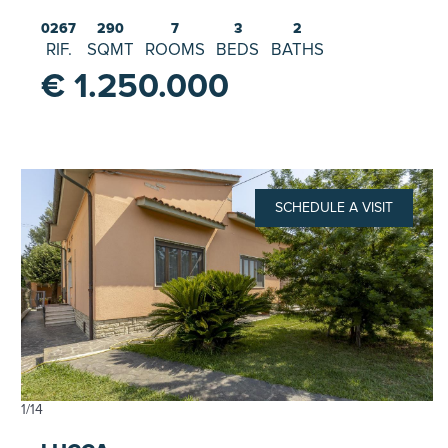
0267
290
7
3
2
RIF.
SQMT
ROOMS
BEDS
BATHS
€ 1.250.000
SCHEDULE A VISIT
1
/
14