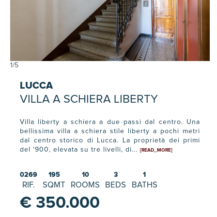
1
/
5
LUCCA
VILLA A SCHIERA LIBERTY
Villa liberty a schiera a due passi dal centro. Una
bellissima villa a schiera stile liberty a pochi metri
dal centro storico di Lucca. La proprietà dei primi
del '900, elevata su tre livelli, di...
[READ_MORE]
0269
195
10
3
1
RIF.
SQMT
ROOMS
BEDS
BATHS
€ 350.000