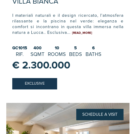
VILLA BIANCA
I materiali naturali e il design ricercato, l'atmosfera
rilassante e la piscina nel verde: eleganza e
comfort si incontrano in questa villa immersa nella
natura a Lucca.. Esclusiva...
[READ_MORE]
GC1015
400
10
5
6
RIF.
SQMT
ROOMS
BEDS
BATHS
€ 2.300.000
EXCLUSIVE
SCHEDULE A VISIT