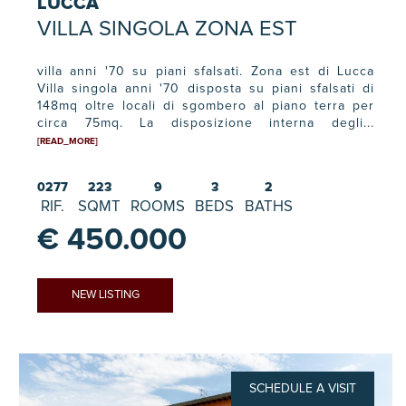
LUCCA
VILLA SINGOLA ZONA EST
villa anni '70 su piani sfalsati. Zona est di Lucca
Villa singola anni '70 disposta su piani sfalsati di
148mq oltre locali di sgombero al piano terra per
circa 75mq. La disposizione interna degli...
[READ_MORE]
0277
223
9
3
2
RIF.
SQMT
ROOMS
BEDS
BATHS
€ 450.000
NEW LISTING
SCHEDULE A VISIT