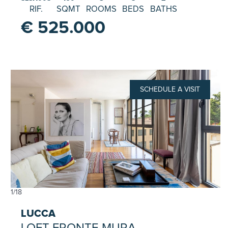
RIF.
SQMT
ROOMS
BEDS
BATHS
€ 525.000
SCHEDULE A VISIT
1
/
18
LUCCA