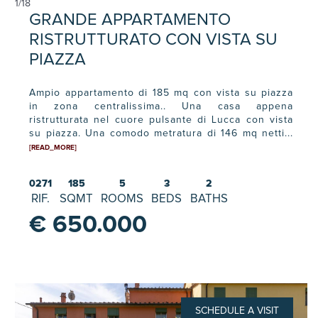
1
/
18
GRANDE APPARTAMENTO
RISTRUTTURATO CON VISTA SU
PIAZZA
Ampio appartamento di 185 mq con vista su piazza
in zona centralissima.. Una casa appena
ristrutturata nel cuore pulsante di Lucca con vista
su piazza. Una comodo metratura di 146 mq netti...
[READ_MORE]
0271
185
5
3
2
RIF.
SQMT
ROOMS
BEDS
BATHS
€ 650.000
SCHEDULE A VISIT