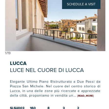
SCHEDULE A VISIT
1
/
19
LUCCA
LUCE NEL CUORE DI LUCCA
Elegante Ultimo Piano Ristrutturato a Due Passi da
Piazza San Michele. Nel cuore del centro storico di
Lucca, in una delle zone più ricercate e apprezzate
della città, proponiamo in vendita un...
[READ_MORE]
SLSH003
160
8
3
2