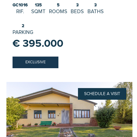
GC1016
135
5
3
3
RIF.
SQMT
ROOMS
BEDS
BATHS
2
PARKING
€ 395.000
EXCLUSIVE
SCHEDULE A VISIT