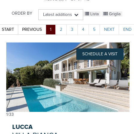
ORDER BY
Lista
Griglia
Latest additions
START
PREVIOUS
1
2
3
4
5
NEXT
END
SCHEDULE A VISIT
1
/
33
LUCCA